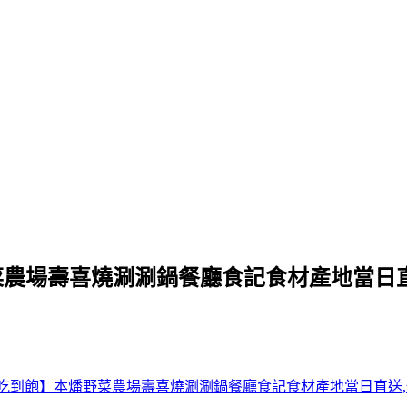
本燔野菜農場壽喜燒涮涮鍋餐廳食記食材產地當日