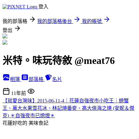
登入
我的部落格
我的部落格後台
我的帳號
登出
米特。味玩待敘 @meat76
相簿
部落格
名片
11年前
【就愛台灣味】2015-06-11-4｜花蓮自強夜市小吃王｜螃蟹
王、萬大水果雪花冰、林記燒番麥、高大俠海之燒 (安妮＆傑
克) ＊自強夜市已熄燈＊
花蓮好吃的
美味食記