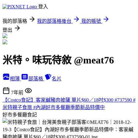
登入
我的部落格
我的部落格後台
我的帳號
登出
米特。味玩待敘 @meat76
相簿
部落格
名片
7年前
【Costco食記】客家鹹豬肉披薩 單片$60／18吋$300 #737590 #
米特親子食旅 #內湖好市多餐廳季節新品特價中
好市多餐廳食記